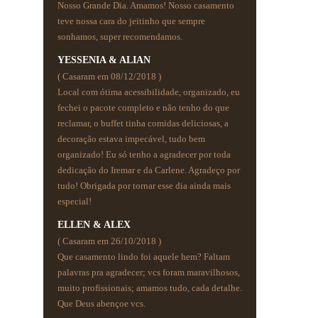
Nosso Grande Dia. Amamos! Nosso casamento
teve nossa cara do jeitinho que sempre
sonhamos, super recomendamos.
YESSENIA & ALIAN
( Casaram em 08/12/2018 )
Local com ótima acessibilidade, organizado, eu
fechei o pacote completo e não tenho do que
reclamar, o buffet tinha comidas deliciosas, a
decoração estava impecável, tudo bem
organizado! Eu só tenho a agradecer por toda
dedicação do Iremar e da Carlene. Agradeço por
tudo! Obrigada por tornar esse dia ainda mais
especial!
ELLEN & ALEX
( Casaram em 26/10/2018 )
Que casamento lindo foi aquele hem? Faltam
palavras pra agradecer; vcs foram maravilhosos,
muito profissionais; amamos tudo, cada detalhe.
Que Deus abençoe vcs.