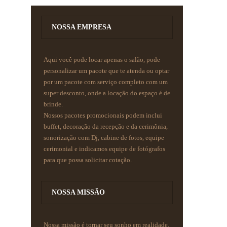
NOSSA EMPRESA
Aqui você pode locar apenas o salão, pode
personalizar um pacote que te atenda ou optar
por um pacote com serviço completo com um
super desconto, onde a locação do espaço é de
brinde.
Nossos pacotes promocionais podem inclui
buffet, decoração da recepção e da cerimônia,
sonorização com Dj, cabine de fotos, equipe
cerimonial e indicamos equipe de fotógrafos
para que possa solicitar cotação.
NOSSA MISSÃO
Nossa missão é tornar seu sonho em realidade.