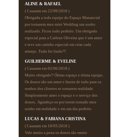
ALINE & RAFAEL
( Casaram em 22/09/2018 )
Obrigada a toda equipe do Espaço Manancial
por tornarem meu mini Wedding um sonho
realizado. Ficou tudo perfeito. Um obrigada
especial para a Carlene Oliveira que é um amor
e teve um carinho especial em criar cada
arranjo. Tudo foi lindo!!!
GUILHERME & EVELINE
( Casaram em 02/06/2018 )
Muito obrigado!! Ótimo espaço e ótima equipe..
Os donos são um amor e fazem de tudo para os
sonhos dos clientes se tornarem realidade.
Simplesmente amei o espaço e o serviço dos
donos.. Agradeço-os por terem tornado meu
sonho em realidade e em um dia perfeito
LUCAS & FABIANA CRISTINA
( Casaram em 19/05/2018 )
Vale muito a pena os donos são muito