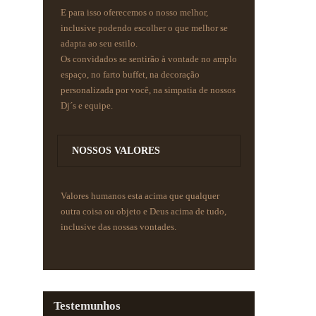
E para isso oferecemos o nosso melhor,
inclusive podendo escolher o que melhor se
adapta ao seu estilo.
Os convidados se sentirão à vontade no amplo
espaço, no farto buffet, na decoração
personalizada por você, na simpatia de nossos
Dj´s e equipe.
NOSSOS VALORES
Valores humanos esta acima que qualquer
outra coisa ou objeto e Deus acima de tudo,
inclusive das nossas vontades.
Testemunhos