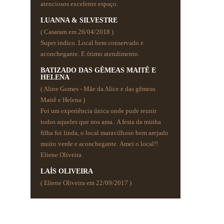
atenciosos excelente espaço.
LUANNA & SILVESTRE
( Casaram em 26/04/2018 )
Super indico. Local bem conservado e
aconchegante. E ótimo atendimento.
BATIZADO DAS GÊMEAS MAITÊ E
HELENA
( Aline Gomes - Mãe da Alice e das gêmeas
Maitê e Helena )
Foi um experiência única onde pude reunir
todos aqueles que nos ama.. A festa da minha
filha foi linda, o local maravilhoso bem arejado
muito verde e aconchegante. Amei o local!!
Eliene Oliveira
LAÍS OLIVEIRA
( Eliene Oliveira em 22/09/2017 )