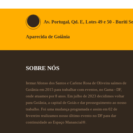
Av. Portugal, Qd. E, Lotes 49 e 50 - Buriti S
Aparecida de Goiânia
SOBRE NÓS
Iremar Afonso dos Santos e Carlene Rosa de Oliveira saímos de
Goiânia em 2015 para trabalhar com eventos, no Gama - DF,
onde atuamos por 8 anos. Em julho de 2023 decidimos voltar
para Goiânia, a capital de Goiás e dar prosseguimento ao nosso
trabalho. Foi uma mudança programada e assim em 02 de
fevereiro realizamos nosso último evento no DF para dar
continuidade ao Espaço Manancial®.