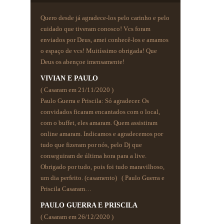
Quero desde já agradece-los pelo carinho e pelo
cuidado que tiveram conosco! Vcs foram
enviados por Deus, amei conhecê-los e amamos
o espaço de vcs! Muitíssimo obrigada! Que
Deus os abençoe imensamente!
VIVIAN E PAULO
( Casaram em 21/11/2020 )
Paulo Guerra e Priscila: Só agradecer. Os
convidados ficaram encantados com o local,
com o buffet, eles amaram. Quem assistiram
online amaram. Indicamos e agradecemos por
tudo que fizeram por nós, pelo Dj que
conseguiram de última hora para a live.
Obrigado por tudo, pois foi tudo maravilhoso,
um dia perfeito. (casamento) ( Paulo Guerra e
Priscila Casaram…
PAULO GUERRA E PRISCILA
( Casaram em 26/12/2020 )