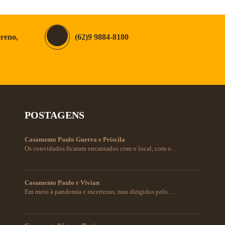
ereno,
(62)9 9884-8180
POSTAGENS
Casamento Paulo Guerra e Priscila
Os convidados ficaram encantados com o local, com o…
Casamento Paulo e Vivian
Em meio à pandemia e incertezas, mas dirigidos pelo…