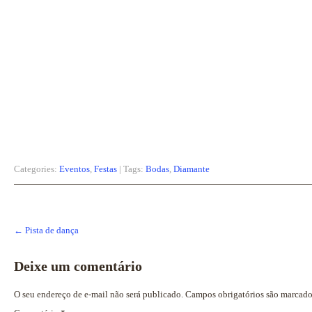
Categories:
Eventos
,
Festas
| Tags:
Bodas
,
Diamante
Post
←
Pista de dança
navigation
Deixe um comentário
O seu endereço de e-mail não será publicado.
Campos obrigatórios são marcad