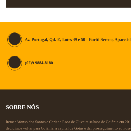
Av. Portugal, Qd. E, Lotes 49 e 50 - Buriti Sereno, Apareci
(62)9 9884-8180
SOBRE NÓS
Iremar Afonso dos Santos e Carlene Rosa de Oliveira saímos de Goiânia em 201
decidimos voltar para Goiânia, a capital de Goiás e dar prosseguimento ao no